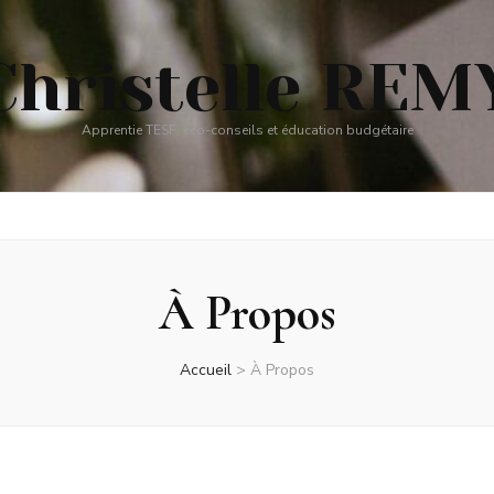
Christelle REM
Apprentie TESF, éco-conseils et éducation budgétaire
À Propos
Accueil
>
À Propos