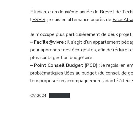
Étudiante en deuxième année de Brevet de Techn
l’
ESEIS
, je suis en alternance auprès de
Face Als
Je m’occupe plus particulièrement de deux projet 
–
Fac’ile@vivre
: Il s’agit d’un appartement péd
pour apprendre des éco-gestes, afin de réduire l
plus sur la gestion budgétaire.
–
Point Conseil Budget (PCB)
: Je reçois, en e
problématiques liées au budget (du conseil de ge
leur proposer un accompagnement adapté à leur s
CV-2024
Télécharger