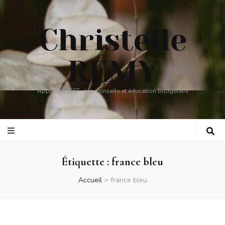
Christelle
REMY
Apprentie TESF, éco-conseils et éducation budgétaire
Étiquette :
france bleu
Accueil
>
france bleu