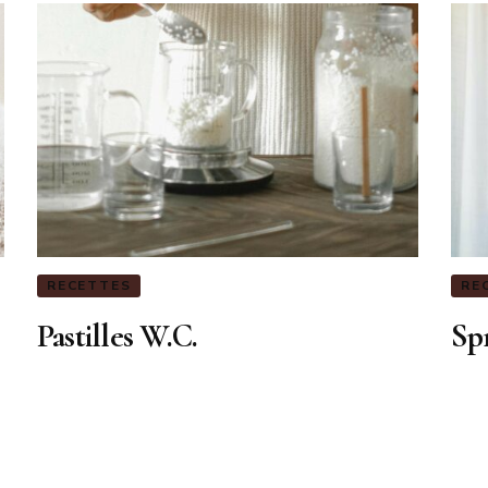
RECETTES
RE
Pastilles W.C.
Spr