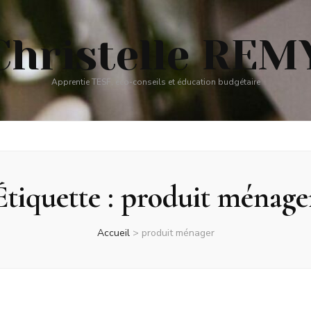
Christelle REM
Apprentie TESF, éco-conseils et éducation budgétaire
Étiquette :
produit ménage
Accueil
>
produit ménager