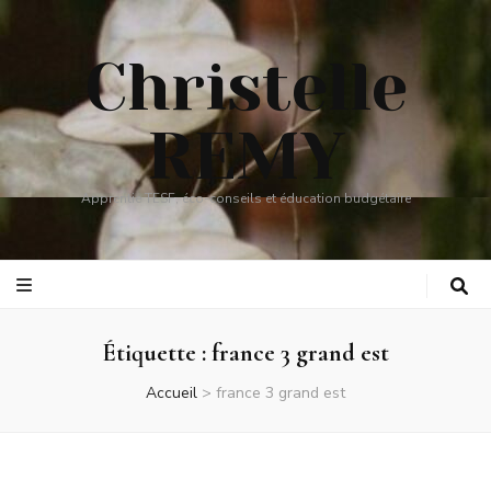
Christelle
REMY
Apprentie TESF, éco-conseils et éducation budgétaire
Étiquette :
france 3 grand est
Accueil
>
france 3 grand est