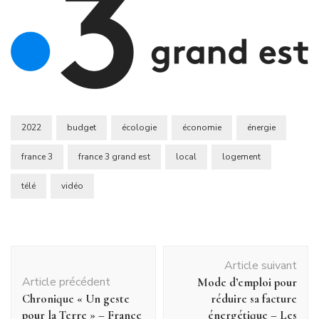
2022
budget
écologie
économie
énergie
france 3
france 3 grand est
local
logement
télé
vidéo
Navigation
Article suivant
d'article
Article précédent
Mode d’emploi pour
Chronique « Un geste
réduire sa facture
pour la Terre » – France
énergétique – Les