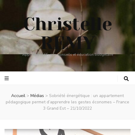
Christelle
REMY
Apprentie TESF, éco-conseils et éducation budgétaire
Accueil
>
Médias
>
Sobriété énergétique : un appartement
pédagogique permet d’apprendre les gestes économes – France
3 Grand Est – 21/10/2022