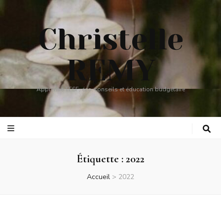
Christelle
REMY
Apprentie TESF, éco-conseils et éducation budgétaire
Étiquette :
2022
Accueil
>
2022