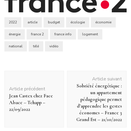
2022
article
budget
écologie
économie
énergie
france 2
france info
logement
national
télé
vidéo
Navigation
Article suivant
d'article
Sobriété énergétique :
Article précédent
un appartement
Jean Castex chez Face
pédagogique permet
Alsace – Tchapp –
d’apprendre les gestes
22/09/2022
économes – France 3
Grand Est – 21/10/2022