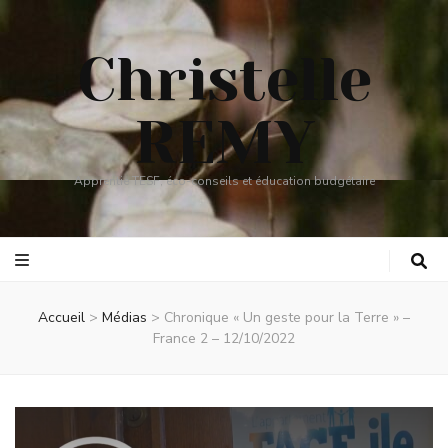
Christelle
REMY
Apprentie TESF, éco-conseils et éducation budgétaire
Accueil
>
Médias
>
Chronique « Un geste pour la Terre » –
France 2 – 12/10/2022