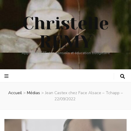
Christelle
REMY
Apprentie TESF, éco-conseils et éducation budgétaire
Accueil
>
Médias
>
Jean Castex chez Face Alsace – Tchapp –
22/09/2022