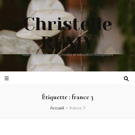
Christelle
REMY
Apprentie TESF, éco-conseils et éducation budgétaire
Étiquette :
france 3
Accueil
>
france 3