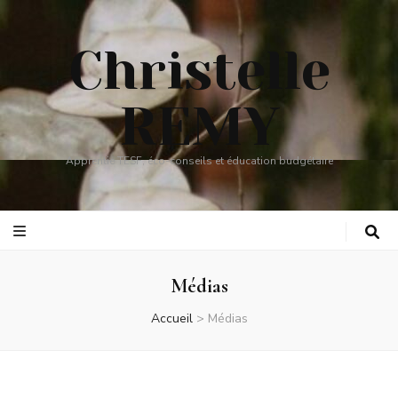
Christelle
REMY
Apprentie TESF, éco-conseils et éducation budgétaire
Médias
Accueil
>
Médias